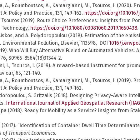
pa, A., Roumboutsos, A., Kamargianni, M., Tsouros, I. (2020). 
 A: Policy and Practice, 131, 149-162.
https://doi.org/10.1016/j
I. Tsouros (2019). Route Choice Preferences: Insights from P
d Technology,
https://doi.org/10.1080/03081060.2019.1650438
.
. Biskos, and A. Polydoropoulou (2019). Estimation of the emiss
Environmental Pollution, Elsevier, 113598, DOI
1016/j.envpol
019). Who Will Buy Alternative Fueled or Automated Vehicles:
76, S0965-8564(18)31344-2.
oni, I., Tsouros, I. (2019). A reward-based instrument for pro
iour, 65, 121-140.
pa, A., Roumboutsos, A., Kamargianni, M., Tsouros, I. (2019). 
A: Policy and Practice, 131, 149-162.
olydoropoulou, S. Gritzalis (2018). Designing Privacy-Aware In
ts.
International Journal of Applied Geospatial Research (IJA
rimpa (2018). Ready for Mobility as a Service? Insights from S
u (2017). “Identification of Container Dwell Time Determinant
al of Transport Economics
.