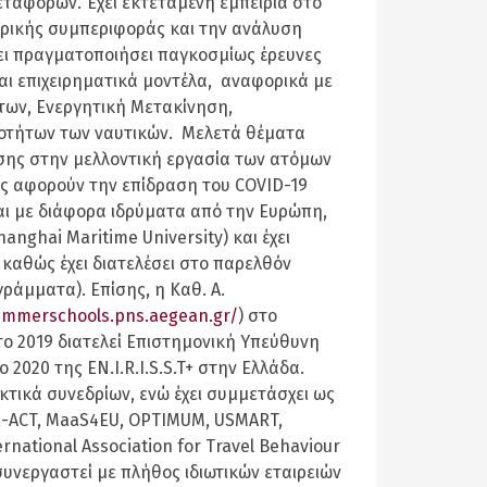
ταφορών. Έχει εκτεταμένη εμπειρία στο
ρικής συμπεριφοράς και την ανάλυση
χει πραγματοποιήσει παγκοσμίως έρευνες
ι επιχειρηματικά μοντέλα, αναφορικά με
των, Ενεργητική Μετακίνηση,
ανοτήτων των ναυτικών. Μελετά θέματα
σης στην μελλοντική εργασία των ατόμων
ς αφορούν την επίδραση του COVID-19
αι με διάφορα ιδρύματα από την Ευρώπη,
hanghai Maritime University) και έχει
 καθώς έχει διατελέσει στο παρελθόν
άμματα). Επίσης, η Καθ. Α.
ummerschools.pns.aegean.gr/
) στο
το 2019 διατελεί Επιστημονική Υπεύθυνη
 2020 της EN.I.R.I.S.S.T+ στην Ελλάδα.
κτικά συνεδρίων, ενώ έχει συμμετάσχει ως
E-ACT, MaaS4EU, OPTIMUM, USMART,
national Association for Travel Behaviour
συνεργαστεί με πλήθος ιδιωτικών εταιρειών