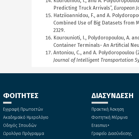
Kourounioti, I., and A. Polydoropoul
Predicting Truck Arrivals”,
European Jo
Hatziioannidou, F., and A. Polydorop
Combined Use of Big Datasets from Mo
2329.
Kourounioti, I., Polydoropoulou, A. an
Container Terminals- An Artificial Ne
Antoniou, C., and A. Polydoropoulou (
Journal of Intelligent Transportation S
ΦΟΙΤΗΤΕΣ
ΔΙΑΣΥΝΔΕΣΗ
Εγγραφή Πρωτοετών
Πρακτική Άσκηση
Ακαδημαϊκό Ημερολόγιο
Φοιτητική Μέριμνα
Οδηγός Σπουδών
Erasmus+
Ωρολόγιο Πρόγραμμα
Γραφείο Διασύνδεσης