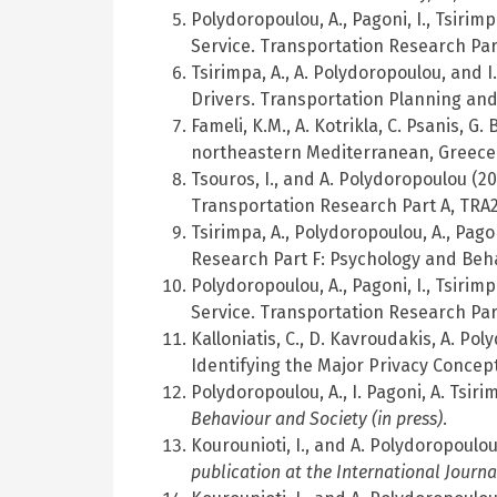
Polydoropoulou, A., Pagoni, I., Tsirim
Service. Transportation Research Part
Tsirimpa, A., A. Polydoropoulou, and 
Drivers. Transportation Planning an
Fameli, K.M., A. Kotrikla, C. Psanis, G
northeastern Mediterranean, Greece. 
Tsouros, I., and A. Polydoropoulou (2
Transportation Research Part A, TRA2
Tsirimpa, A., Polydoropoulou, A., Pag
Research Part F: Psychology and Behav
Polydoropoulou, A., Pagoni, I., Tsirim
Service. Transportation Research Part 
Kalloniatis, C., D. Kavroudakis, A. P
Identifying the Major Privacy Concep
Polydoropoulou, A., I. Pagoni, A. Tsi
Behaviour and Society (in press)
.
Kourounioti, I., and A. Polydoropoulo
publication at the International Journ