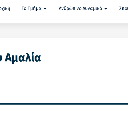
ρχική
Το Τμήμα
Ανθρώπινο Δυναμικό
Σπο
 Αμαλία