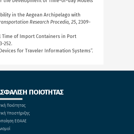
 for the Development of Time-of-day Models
bility in the Aegean Archipelago with
ransportation Research Procedia, 25
, 2309-
ll Time of Import Containers in Port
43-252.
 Devices for Traveler Information Systems”.
ΑΣΦΑΛΙΣΗ ΠΟΙΟΤΗΤΑΣ
τική Ποιότητας
τική Υποστήριξης
οποίηση ΕΘΑΑΕ
νισμοί