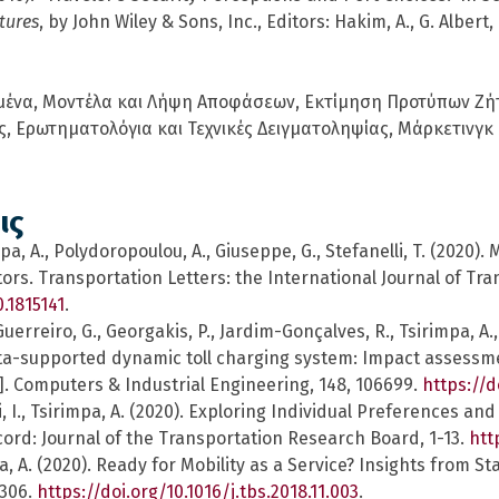
ctures
, by John Wiley & Sons, Inc., Editors: Hakim, A., G. Albert,
ένα, Μοντέλα και Λήψη Αποφάσεων, Εκτίμηση Προτύπων Ζή
, Ερωτηματολόγια και Τεχνικές Δειγματοληψίας, Μάρκετινγκ
ις
impa, A., Polydoropoulou, A., Giuseppe, G., Stefanelli, T. (2020).
s. Transportation Letters: the International Journal of Tra
.1815141
.
 Guerreiro, G., Georgakis, P., Jardim-Gonçalves, R., Tsirimpa, A.,
ata-supported dynamic toll charging system: Impact assessm
]. Computers & Industrial Engineering, 148, 106699.
https://d
, I., Tsirimpa, A. (2020). Exploring Individual Preferences and
ord: Journal of the Transportation Research Board, 1-13.
htt
pa, A. (2020). Ready for Mobility as a Service? Insights from 
-306.
https://doi.org/10.1016/j.tbs.2018.11.003
.