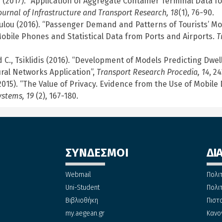
ou (2017). “Application of Aggregate Container Terminal Data
urnal of Infrastructure and Transport Research, 18
(1), 76-90.
oulou (2016). “Passenger Demand and Patterns of Tourists’ Mo
bile Phones and Statistical Data from Ports and Airports.
T
d C., Tsiklidis (2016). “Development of Models Predicting Dwe
ural Networks Application”,
Transport Research Procedia, 14
, 2
2015). “The Value of Privacy. Evidence from the Use of Mobile
ystems, 19
(2), 167-180.
ΣΥΝΔΕΣΜΟΙ
ΔΙ
Webmail
Πολι
Uni-Student
Πολι
Βιβλιοθήκη
Πιστ
my.aegean.gr
Κανο