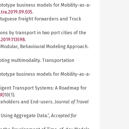
Prototype business models for Mobility-as-a-
.tra.2019.09.035
.
ortuguese Freight Forwarders and Truck
ions by transport in two port cities of the
.2019.113598
.
 A Modular, Behavioural Modeling Approach.
moting multimodality. Transportation
Prototype business models for Mobility-as-a-
telligent Transport Systems: A Roadmap for
GR)
10(1).
takeholders and End-users.
Journal of Travel
s Using Aggregate Data.”,
Accepted for