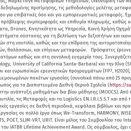
ίας, Μάρκετινγκ Μεταφορικών Υπηρεσιών, Οικονομική των Με
δεδηλωμένης προτίμησης, τις μεθοδολογίες μελέτης μεταφο
σο για επιβατικές όσο και για εμπορευματικές μεταφορές. Έ
α πρόβλεψης συμπεριφοράς και επιθυμία πληρωμής, καθώς κα
τα, Drones, Κινητικότητα ως Υπηρεσία, Κοινή Χρήση Οχημά
συστήματα σύστασης για τη βελτίωση των δεξιοτήτων και ικ
ών στη ναυτιλία, καθώς και την επίδραση της αυτοματοποίη
κών, θαλάσσιων, και επίγειων μεταφορών. Πρόσφατες έρευνε
ν ατόμων καθώς και στη συνολική ευημερία τους. Συνεργάζετ
logy, University of California Santa-Barbara) και την Κίνα (S
ών και ευρωπαϊκών ερευνητικών προγραμμάτων (FP7, H2020),
εμονωμένων πακέτων εργασίας (συνολικά πάνω από 25 προγρ
ος για τα Διαπιστευμένα Διεθνή Θερινά Σχολεία (
https://s
η στην ανάπτυξη μαθημάτων δια βίου μάθησης (MOOCS). Από 
λία, τις Μεταφορές και τα Logistics EN.I.R.I.S.S.T και από το
κές εργασίες σε διεθνή περιοδικά, κεφάλαια βιβλίων και πρα
Εργασίας σε πολλά έργα όπως We-Transform, HARMONY, WIS
 POET, SLIM-VRT, URIT. Είναι μέλος του Συμβουλίου του Inter
 του IATBR Lifetime Achievement Award. Ως σύμβουλος, έχει 