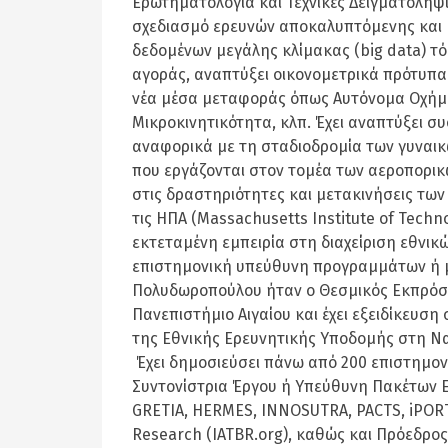
Ερωτηματολόγια και Τεχνικές Δειγματοληψ
σχεδιασμό ερευνών αποκαλυπτόμενης και 
δεδομένων μεγάλης κλίμακας (big data) τό
αγοράς, αναπτύξει οικονομετρικά πρότυπ
νέα μέσα μεταφοράς όπως Αυτόνομα Οχήμα
Μικροκινητικότητα, κλπ. Έχει αναπτύξει 
αναφορικά με τη σταδιοδρομία των γυναικ
που εργάζονται στον τομέα των αεροπορι
στις δραστηριότητες και μετακινήσεις τω
τις ΗΠΑ (Massachusetts Institute of Techno
εκτεταμένη εμπειρία στη διαχείριση εθνικ
επιστημονική υπεύθυνη προγραμμάτων ή μ
Πολυδωροπούλου ήταν ο Θεσμικός Εκπρόσωπ
Πανεπιστήμιο Αιγαίου και έχει εξειδίκευσ
της Εθνικής Ερευνητικής Υποδομής στη Ναυτι
Έχει δημοσιεύσει πάνω από 200 επιστημονι
Συντονίστρια Έργου ή Υπεύθυνη Πακέτων 
GRETIA, HERMES, INNOSUTRA, PACTS, iPORTS,
Research (IATBR.org), καθώς και Πρόεδρος