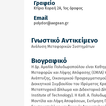
Γραφείο
Κτίριο Kοραή 2Α, 1ος όροφος
Email
polydor@aegean.gr
Γνωστικό Αντικείμενο
Ανάλυση Μεταφορικών Συστημάτων
Βιογραφικό
H Δρ. Αμαλία Πολυδωροπούλου είναι Καθηγ
Μεταφορών και Λήψης Απόφασης (ΕΜΛΑ) του
Ανάπτυξης, Οικονομικού Προγραμματισμού κ
Διοικητικού Συμβουλίου του Ιδρύματος Κρα
Μεταπτυχιακό Δίπλωμα και Διδακτορικό Δ
Institute of Technology). Η Καθ. Α. Πολυ
Μοντέλα και Λήψη Αποφάσεων, Εκτίμηση 