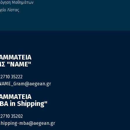
λόγηση Μαθημάτων
χείο Λίστας
ΑΜΜΑΤΕΙΑ
Σ "ΝΑΜΕ"
22710 35222
NAME_Gram@aegean.gr
ΑΜΜΑΤΕΙΑ
BA in Shipping"
22710 35202
shipping-mba@aegean.gr