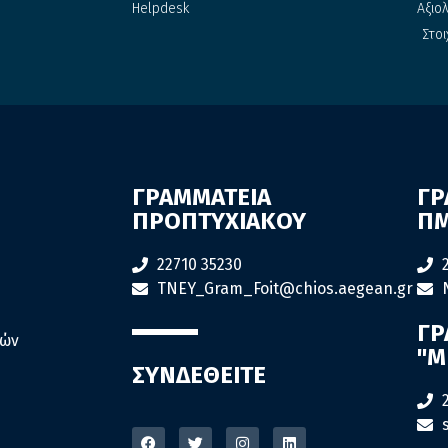
Helpdesk
Αξιο
Στοι
ΓΡΑΜΜΑΤΕΙΑ
ΓΡ
ΠΡΟΠΤΥΧΙΑΚΟΥ
ΠΜ
22710 35230
TNEY_Gram_Foit@chios.aegean.gr
ΓΡ
ιών
"M
ΣΥΝΔΕΘΕΙΤΕ