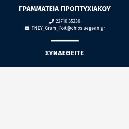
ΓΡΑΜΜΑΤΕΙΑ ΠΡΟΠΤΥΧΙΑΚΟΥ
22710 35230
TNEY_Gram_Foit@chios.aegean.gr
ΣΥΝΔΕΘΕΙΤΕ
Πολιτική Cookies
ΓΡΑΜΜΑΤΕΙΑ
ΠΜΣ "ΝΑΜΕ"
22710 35222
NAME_Gram@aegean.gr