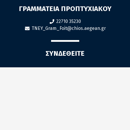
ΓΡΑΜΜΑΤΕΙΑ ΠΡΟΠΤΥΧΙΑΚΟΥ
22710 35230
TNEY_Gram_Foit@chios.aegean.gr
ΣΥΝΔΕΘΕΙΤΕ
Πολιτική Cookies
ΓΡΑΜΜΑΤΕΙΑ
ΠΜΣ "ΝΑΜΕ"
22710 35222
NAME_Gram@aegean.gr