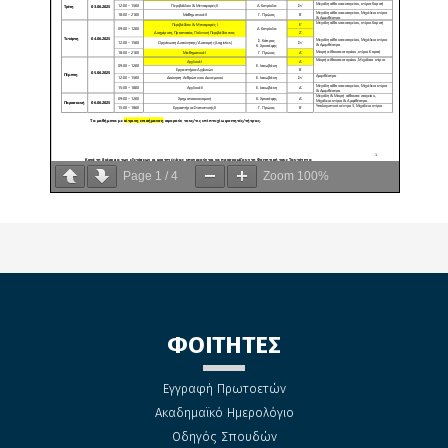
Page
1
/
4
Zoom
100%
ΦΟΙΤΗΤΕΣ
Εγγραφή Πρωτοετών
Ακαδημαϊκό Ημερολόγιο
Οδηγός Σπουδών