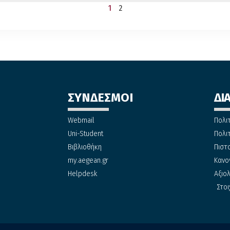
1
2
ΣΥΝΔΕΣΜΟΙ
ΔΙ
Webmail
Πολι
Uni-Student
Πολι
Βιβλιοθήκη
Πιστ
my.aegean.gr
Κανο
Helpdesk
Αξιο
Στοι