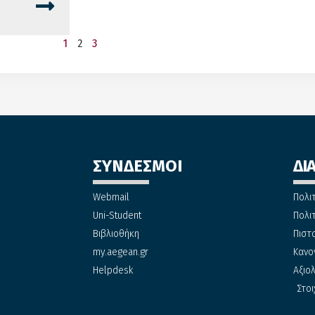
1
2
3
ΣΥΝΔΕΣΜΟΙ
ΔΙ
Webmail
Πολι
Uni-Student
Πολι
Βιβλιοθήκη
Πιστ
my.aegean.gr
Κανο
Helpdesk
Αξιο
Στοι