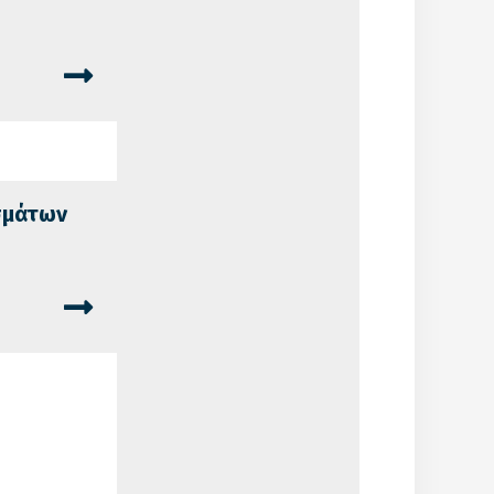
σμάτων