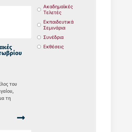
Ακαδημαϊκές
Τελετές
Εκπαιδευτικά
Σεμινάρια
Συνέδρια
Εκθέσεις
ακές
κτωβρίου
έλος του
ιγαίου,
μα τη