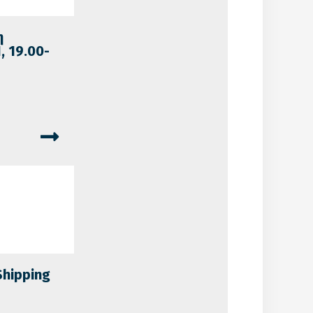
η
, 19.00-
Shipping