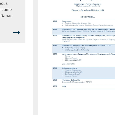
neous
Welcome
 Danae