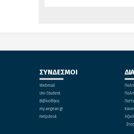
ΣΥΝΔΕΣΜΟΙ
ΔΙ
Webmail
Πολι
Uni-Student
Πολι
Βιβλιοθήκη
Πιστ
my.aegean.gr
Κανο
Helpdesk
Αξιο
Στοι