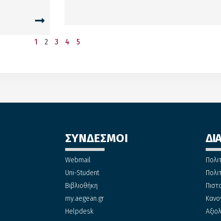
1
2
3
4
5
ΣΥΝΔΕΣΜΟΙ
ΔΙ
Webmail
Πολι
Uni-Student
Πολι
Βιβλιοθήκη
Πιστ
my.aegean.gr
Κανο
Helpdesk
Αξιο