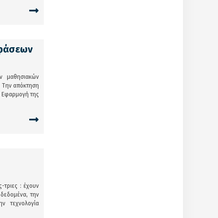
οφάσεων
ν μαθησιακών
: Την απόκτηση
ν Εφαρμογή της
-τριες : έχουν
 δεδομένα, την
ην τεχνολογία