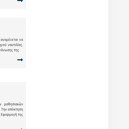
 αναμένεται να
γού ναυτιλίας.
ργάνωσης της
ν μαθησιακών
: Την απόκτηση
ν Εφαρμογή της