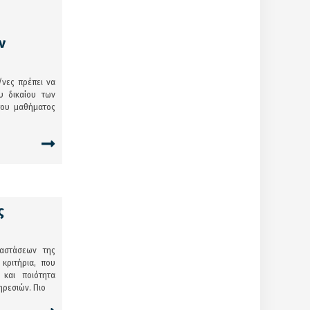
ν
/νες πρέπει να
υ δικαίου των
 του μαθήματος
ς
αστάσεων της
κριτήρια, που
 και ποιότητα
ρεσιών. Πιο