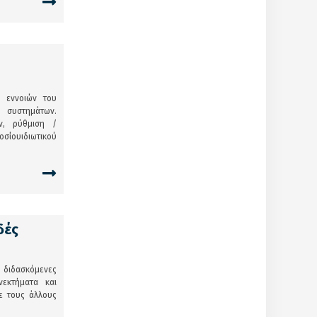
 εννοιών του
συστημάτων.
ν, ρύθμιση /
σίουιδιωτικού
δές
 διδασκόμενες
εκτήματα και
ε τους άλλους