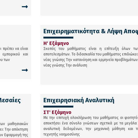
Επιχειρηματικότητα & Λήψη Απ
Η' Εξάμηνο
 πρέπει να είναι
Σκοπός του μαθήματος είναι η επίτευξη όλων τω
 εμπορικού και
αποτελεσμάτων. Το διδασκαλία του μαθήματος επιδιώκει
ου των
νέας γνώσης Την κατανόηση και ερμηνεία προβλημάτω
νέας γνώσης Την ανάλυση
Μεσαίες
Επιχειρησιακή Αναλυτική
ΣΤ' Εξάμηνο
Με την επιτυχή ολοκλήρωση του μαθήματος οι φοιτητές
αποκτήσει ένα σύνολο γνώσεων σχετικά με τα μεγάλα
των μαθησιακών
αναλυτική δεδομένων, την μηχανική μάθηση και τ
ει: Την απόκτηση
τεχνητής νοημοσύνης
ων Εφαρμογή της