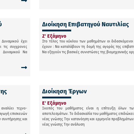
ύ
Διοίκηση Επιβατηγού Ναυτιλίας
Ζ' Εξάμηνο
 Δυναμικού έχει
Στο τέλος του κύκλου των μαθημάτων οι διδασκόμενοι
ι τις συγχρονες
έχουν : Να καταλάβουν τη δομή της αγοράς της επιβατη
υ Δυναμικού Να
Να εξηγούν τις βασικές συνιστώσες της βιομηχανικής ο
σης
Διοίκηση Έργων
Ε' Εξάμηνο
αναλύει τεχνο-
Σκοπός του μαθήματος είναι η επίτευξη όλων τω
ξαγωγή επισκευών
αποτελεσμάτων. Το διδασκαλία του μαθήματος επιδιώκει
ν συντήρησης και
νέας γνώσης Την κατανόηση και ερμηνεία προβλημάτω
νέας γνώσης Την ανάλυση