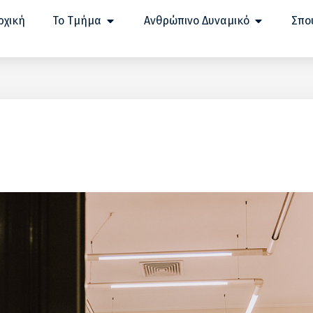
ρχική
Το Τμήμα
Ανθρώπινο Δυναμικό
Σπο